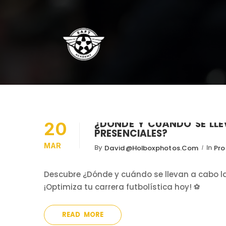
¿DÓNDE Y CUÁNDO SE LLE
20
PRESENCIALES?
MAR
By
In
David@holboxphotos.com
Pro
Descubre ¿Dónde y cuándo se llevan a cabo las
¡Optimiza tu carrera futbolística hoy! ⚽️
READ MORE