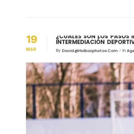
¿CUÁLES SON LOS PASOS I
19
INTERMEDIACIÓN DEPORTI
MAR
By
In
David@holboxphotos.com
Age