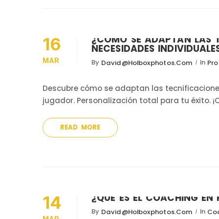
¿CÓMO SE ADAPTAN LAS T
16
NECESIDADES INDIVIDUAL
MAR
By
In
David@holboxphotos.com
Pro
Descubre cómo se adaptan las tecnificacione
jugador. Personalización total para tu éxito.
READ MORE
¿QUÉ ES EL COACHING EN
14
By
In
David@holboxphotos.com
Coa
MAR