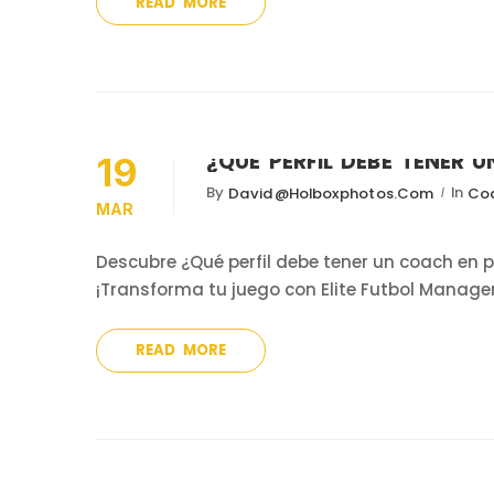
READ MORE
¿QUÉ PERFIL DEBE TENER 
19
By
In
David@holboxphotos.com
Coa
MAR
Descubre ¿Qué perfil debe tener un coach en p
¡Transforma tu juego con Elite Futbol Manage
READ MORE